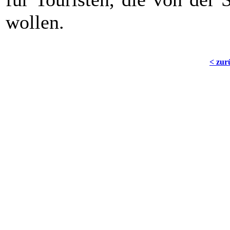
wollen.
< zur
Die China Community Website z
Copyright ©20
All