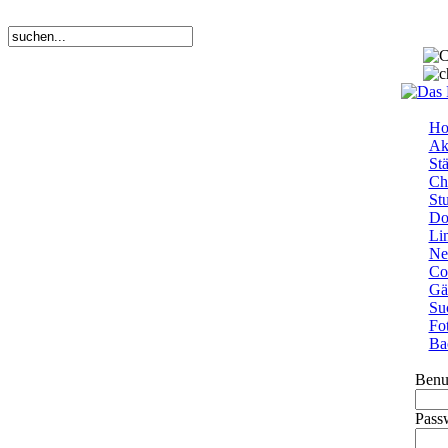
Ho
Ak
Stä
Ch
St
Do
Li
Ne
Co
Gä
Su
Fo
Ba
Benu
Pass