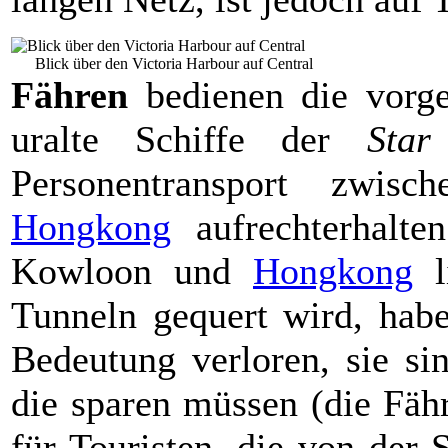
Blick über den Victoria Harbour auf Central
Fähren
bedienen die vorgel
uralte Schiffe der
Star
Personentransport zwi
Hongkong
aufrechterhalte
Kowloon und
Hongkong
li
Tunneln gequert wird, habe
Bedeutung verloren, sie sin
die sparen müssen (die Fähr
für Touristen, die von der