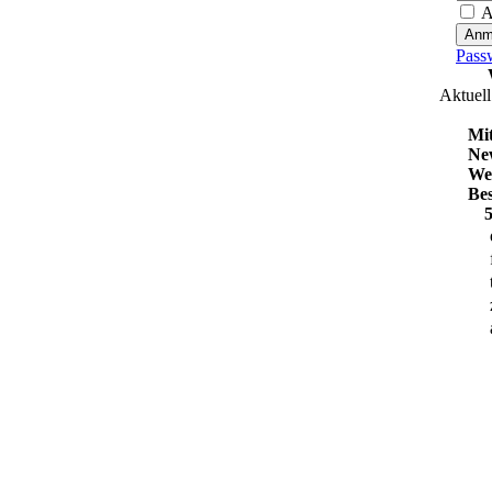
A
Pass
Aktuell
Mit
Ne
We
Be
5