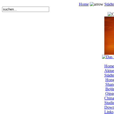
Home
Städt
Hom
Aktue
Städt
Hong
Shang
Beiji
Qingd
China
Studi
Down
Links