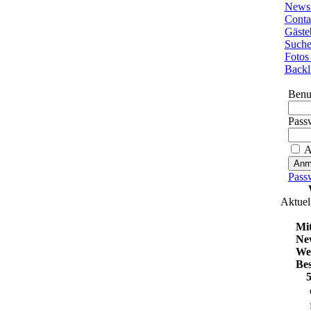
News 
Conta
Gäste
Such
Fotos
Backl
Benu
Pass
A
Pass
Aktuel
Mit
Ne
We
Be
5