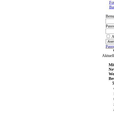
Fo
Ba
Benu
Pass
A
Pass
Aktuell
Mit
Ne
We
Be
5