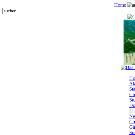
Home
Ho
Ak
Stä
Ch
St
Do
Li
Ne
Co
Gä
Su