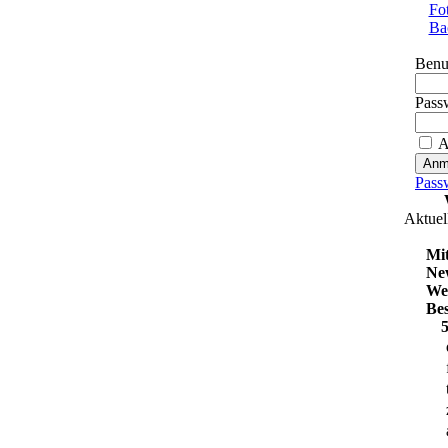
Fo
Ba
Benu
Pass
A
Pass
Aktuel
Mit
Ne
We
Be
5