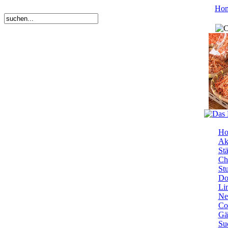
Ho
Ho
Ak
Stä
Ch
St
Do
Li
Ne
Co
Gä
Su