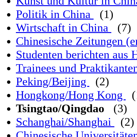
Kunst und Kultur in Chi
Politik in China
(1)
Wirtschaft in China
(7)
Chinesische Zeitungen (e
Studenten berichten aus
Trainees und Praktikant
Peking/Beijing
(2)
Hongkong/Hong Kong
(
Tsingtao/Qingdao
(3)
Schanghai/Shanghai
(2)
Chinesische Universitäte