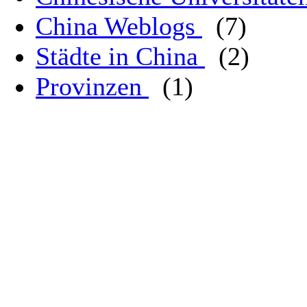
China Weblogs
(7)
Städte in China
(2)
Provinzen
(1)
Die China Community Website z
Copyright ©20
All