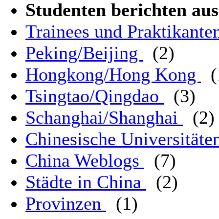
Studenten berichten a
Trainees und Praktikant
Peking/Beijing
(2)
Hongkong/Hong Kong
(
Tsingtao/Qingdao
(3)
Schanghai/Shanghai
(2)
Chinesische Universitäte
China Weblogs
(7)
Städte in China
(2)
Provinzen
(1)