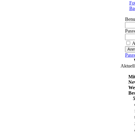
Fo
Ba
Benu
Pass
A
Pass
Aktuell
Mit
Ne
We
Be
5