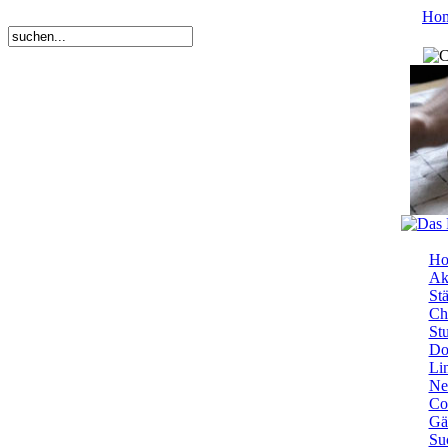
Ho
Ho
Ak
Stä
Ch
St
Do
Li
Ne
Co
Gä
Su