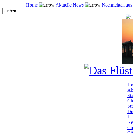
Home
Aktuelle News
Nachrichten aus
Ho
Ak
Stä
Ch
St
Do
Li
Ne
Co
Gä