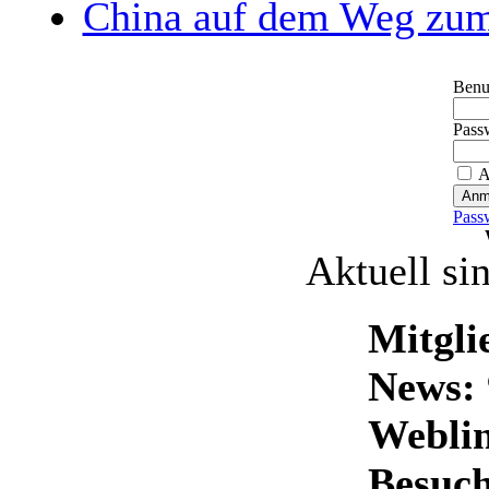
China auf dem Weg zum
Benu
Pass
A
Pass
Aktuell si
Mitgli
News:
Weblin
Besuch