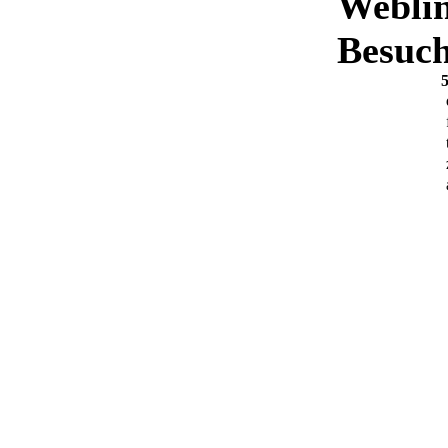
Weblin
Besuch
5