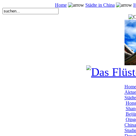
Home
Städte in China
H
Hom
Aktue
Städt
Hong
Shang
Beiji
Qingd
China
Studi
Down