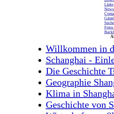
Links
News 
Conta
Gäste
Such
Fotos
Backl
Äh
Willkommen in 
Schanghai - Einl
Die Geschichte T
Geographie Shan
Klima in Shangha
Geschichte von S