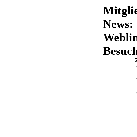
Mitgli
News:
Weblin
Besuch
5