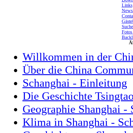
Links
News 
Conta
Gäste
Such
Fotos
Backl
Äh
Willkommen in der Ch
Über die China Commu
Schanghai - Einleitung
Die Geschichte Tsingta
Geographie Shanghai - 
Klima in Shanghai - Sc