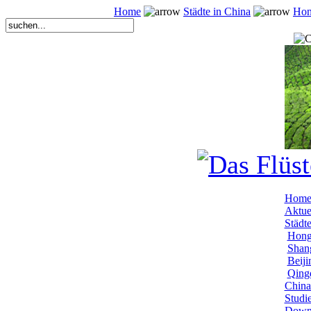
Home
Städte in China
Hon
Hom
Aktue
Städt
Hong
Shang
Beiji
Qingd
China
Studi
Down